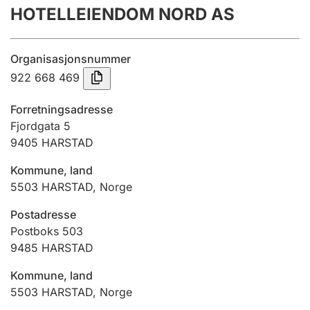
HOTELLEIENDOM NORD AS
Årsregnskap
Innsending og forsinkelsesgebyr
Organisasjonsnummer
922 668 469
Tinglysing
Forretningsadresse
Fjordgata 5
9405
HARSTAD
Jeger
Betaling og jegeravgiftskort
Kommune, land
5503
HARSTAD
,
Norge
Ektepaktveileder
Postadresse
Postboks 503
9485
HARSTAD
Offentlig sektor
Kommune, land
5503
HARSTAD
,
Norge