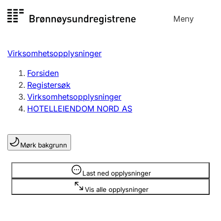
Hopp
Meny
Registersøk
til
Søk
Velg språk
innhold
Virksomhetsopplysninger
Aksjeselskap
Registrere, endre, slette
Forsiden
Registersøk
Virksomhetsopplysninger
Enkeltpersonforetak
HOTELLEIENDOM NORD AS
Registrere, endre, slette
Mørk bakgrunn
Lag og forening
Registrere, endre, slette
Opplysninger er skjult
Last ned opplysninger
Vis alle opplysninger
Flere organisasjonsformer