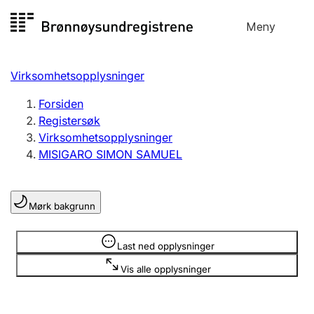
Hopp
Meny
Registersøk
til
Søk
Velg språk
innhold
Virksomhetsopplysninger
Aksjeselskap
Registrere, endre, slette
Forsiden
Registersøk
Virksomhetsopplysninger
Enkeltpersonforetak
MISIGARO SIMON SAMUEL
Registrere, endre, slette
Mørk bakgrunn
Lag og forening
Registrere, endre, slette
Opplysninger er skjult
Last ned opplysninger
Vis alle opplysninger
Flere organisasjonsformer