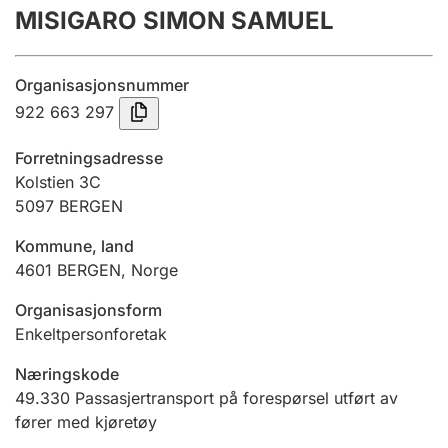
MISIGARO SIMON SAMUEL
Årsregnskap
Innsending og forsinkelsesgebyr
Organisasjonsnummer
922 663 297
Tinglysing
Forretningsadresse
Kolstien 3C
5097
BERGEN
Jeger
Betaling og jegeravgiftskort
Kommune, land
4601
BERGEN
,
Norge
Ektepaktveileder
Organisasjonsform
Enkeltpersonforetak
Næringskode
Offentlig sektor
49.330
Passasjertransport på forespørsel utført av
fører med kjøretøy