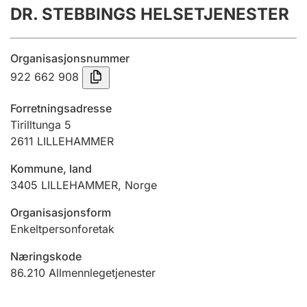
DR. STEBBINGS HELSETJENESTER
Årsregnskap
Innsending og forsinkelsesgebyr
Organisasjonsnummer
922 662 908
Tinglysing
Forretningsadresse
Tirilltunga 5
2611
LILLEHAMMER
Jeger
Betaling og jegeravgiftskort
Kommune, land
3405
LILLEHAMMER
,
Norge
Ektepaktveileder
Organisasjonsform
Enkeltpersonforetak
Næringskode
Offentlig sektor
86.210
Allmennlegetjenester