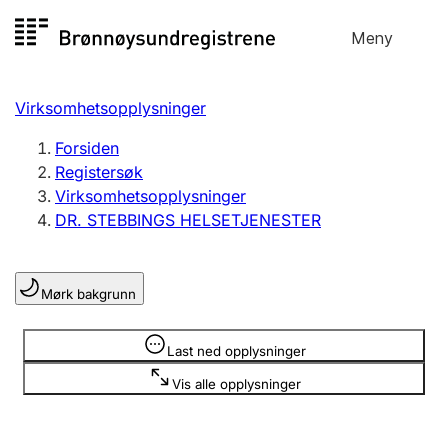
Hopp
Meny
Registersøk
til
Søk
Velg språk
innhold
Virksomhetsopplysninger
Aksjeselskap
Registrere, endre, slette
Forsiden
Registersøk
Virksomhetsopplysninger
Enkeltpersonforetak
DR. STEBBINGS HELSETJENESTER
Registrere, endre, slette
Mørk bakgrunn
Lag og forening
Registrere, endre, slette
Opplysninger er skjult
Last ned opplysninger
Vis alle opplysninger
Flere organisasjonsformer