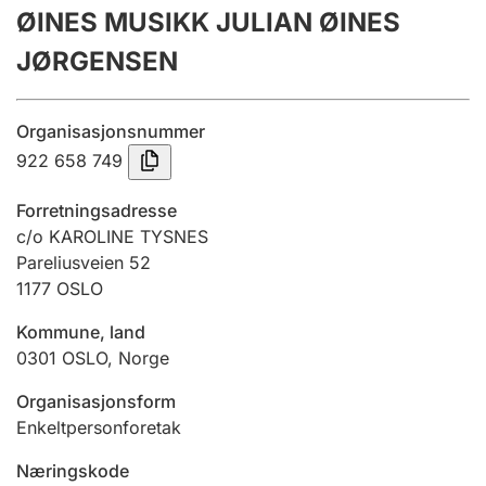
ØINES MUSIKK JULIAN ØINES
Årsregnskap
JØRGENSEN
Innsending og forsinkelsesgebyr
Organisasjonsnummer
Tinglysing
922 658 749
Forretningsadresse
Jeger
c/o KAROLINE TYSNES
Betaling og jegeravgiftskort
Pareliusveien 52
1177
OSLO
Kommune, land
Ektepaktveileder
0301
OSLO
,
Norge
Organisasjonsform
Offentlig sektor
Enkeltpersonforetak
Næringskode