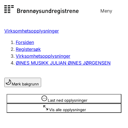
Hopp
Meny
Registersøk
til
Søk
Velg språk
innhold
Virksomhetsopplysninger
Aksjeselskap
Registrere, endre, slette
Forsiden
Registersøk
Virksomhetsopplysninger
Enkeltpersonforetak
ØINES MUSIKK JULIAN ØINES JØRGENSEN
Registrere, endre, slette
Mørk bakgrunn
Lag og forening
Registrere, endre, slette
Opplysninger er skjult
Last ned opplysninger
Vis alle opplysninger
Flere organisasjonsformer