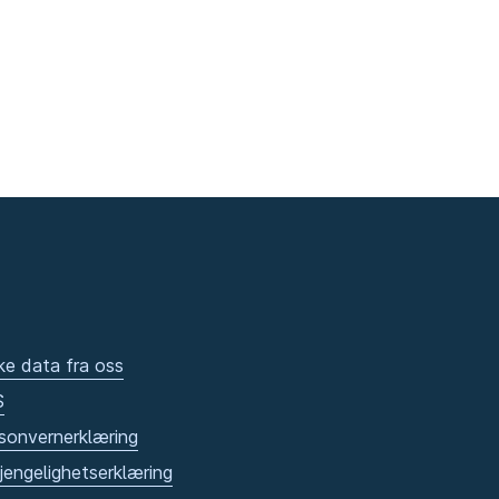
ke data fra oss
S
sonvernerklæring
gjengelighetserklæring