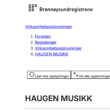
Registersøk
Aksjesel
Registrer
Virksomhetsopplysninger
Lag og forening
Flere
Forsiden
Registrere, endre, slette
organisa
Registersøk
Virksomhetsopplysninger
HAUGEN MUSIKK
Tinglysing
Jeger
Betaling 
Opplysninger er skjult
Last ned opplysninger
Vis alle opplysninge
Offentlig sektor
Andre t
HAUGEN MUSIKK