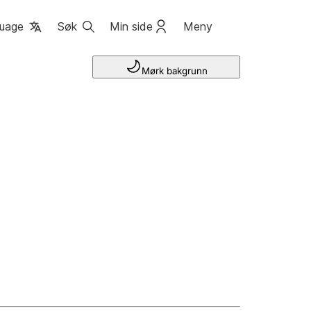
uage
Søk
Min side
Meny
Mørk bakgrunn