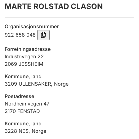
MARTE ROLSTAD CLASON
Årsregnskap
Innsending og forsinkelsesgebyr
Organisasjonsnummer
922 658 048
Tinglysing
Forretningsadresse
Industrivegen 22
2069
JESSHEIM
Jeger
Betaling og jegeravgiftskort
Kommune, land
3209
ULLENSAKER
,
Norge
Ektepaktveileder
Postadresse
Nordheimvegen 47
2170
FENSTAD
Offentlig sektor
Kommune, land
3228
NES
,
Norge