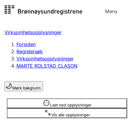
Hopp
Meny
Registersøk
til
Søk
Velg språk
innhold
Virksomhetsopplysninger
Aksjeselskap
Registrere, endre, slette
Forsiden
Registersøk
Virksomhetsopplysninger
Enkeltpersonforetak
MARTE ROLSTAD CLASON
Registrere, endre, slette
Mørk bakgrunn
Lag og forening
Registrere, endre, slette
Opplysninger er skjult
Last ned opplysninger
Vis alle opplysninger
Flere organisasjonsformer