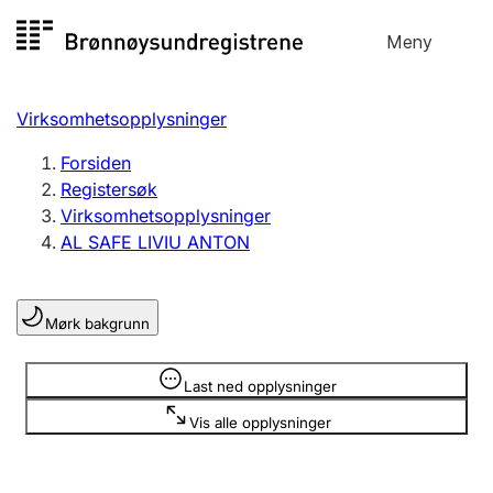
Hopp
Meny
Registersøk
til
Søk
Velg språk
innhold
Virksomhetsopplysninger
Aksjeselskap
Registrere, endre, slette
Forsiden
Registersøk
Virksomhetsopplysninger
Enkeltpersonforetak
AL SAFE LIVIU ANTON
Registrere, endre, slette
Mørk bakgrunn
Lag og forening
Registrere, endre, slette
Opplysninger er skjult
Last ned opplysninger
Vis alle opplysninger
Flere organisasjonsformer