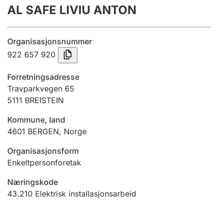
AL SAFE LIVIU ANTON
Årsregnskap
Innsending og forsinkelsesgebyr
Organisasjonsnummer
922 657 920
Tinglysing
Forretningsadresse
Travparkvegen 65
5111
BREISTEIN
Jeger
Betaling og jegeravgiftskort
Kommune, land
4601
BERGEN
,
Norge
Ektepaktveileder
Organisasjonsform
Enkeltpersonforetak
Næringskode
Offentlig sektor
43.210
Elektrisk installasjonsarbeid