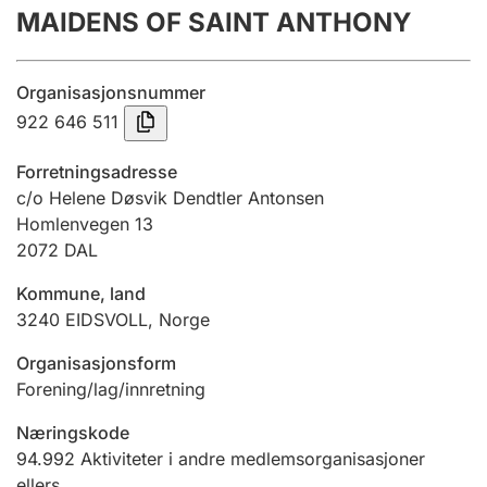
MAIDENS OF SAINT ANTHONY
Årsregnskap
Innsending og forsinkelsesgebyr
Organisasjonsnummer
922 646 511
Tinglysing
Forretningsadresse
c/o Helene Døsvik Dendtler Antonsen
Homlenvegen 13
Jeger
2072
DAL
Betaling og jegeravgiftskort
Kommune, land
3240
EIDSVOLL
,
Norge
Ektepaktveileder
Organisasjonsform
Forening/lag/innretning
Offentlig sektor
Næringskode
94.992
Aktiviteter i andre medlemsorganisasjoner
ellers