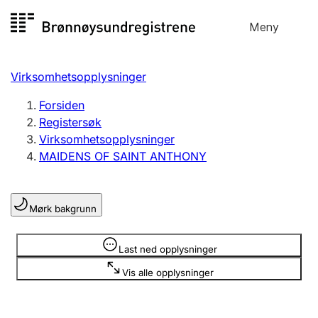
Hopp
Meny
Registersøk
til
Søk
Velg språk
innhold
Virksomhetsopplysninger
Aksjeselskap
Registrere, endre, slette
Forsiden
Registersøk
Virksomhetsopplysninger
Enkeltpersonforetak
MAIDENS OF SAINT ANTHONY
Registrere, endre, slette
Mørk bakgrunn
Lag og forening
Registrere, endre, slette
Opplysninger er skjult
Last ned opplysninger
Vis alle opplysninger
Flere organisasjonsformer