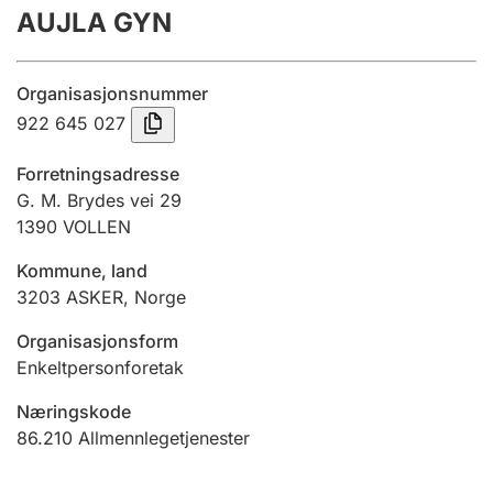
AUJLA GYN
Årsregnskap
Innsending og forsinkelsesgebyr
Organisasjonsnummer
922 645 027
Tinglysing
Forretningsadresse
G. M. Brydes vei 29
1390
VOLLEN
Jeger
Betaling og jegeravgiftskort
Kommune, land
3203
ASKER
,
Norge
Ektepaktveileder
Organisasjonsform
Enkeltpersonforetak
Næringskode
Offentlig sektor
86.210
Allmennlegetjenester