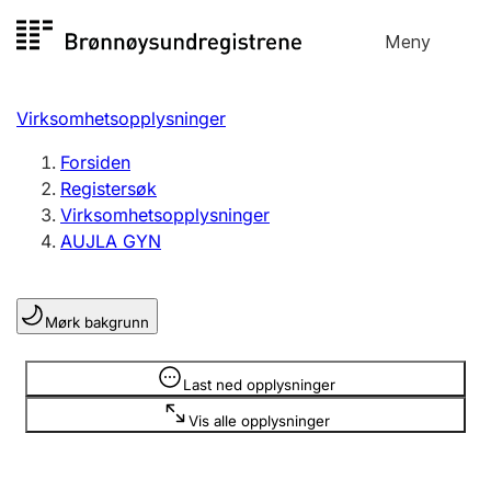
Hopp
Meny
Registersøk
til
Søk
Velg språk
innhold
Virksomhetsopplysninger
Aksjeselskap
Registrere, endre, slette
Forsiden
Registersøk
Virksomhetsopplysninger
Enkeltpersonforetak
AUJLA GYN
Registrere, endre, slette
Mørk bakgrunn
Lag og forening
Registrere, endre, slette
Opplysninger er skjult
Last ned opplysninger
Vis alle opplysninger
Flere organisasjonsformer