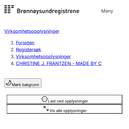
Hopp
Meny
Registersøk
til
Søk
Velg språk
innhold
Virksomhetsopplysninger
Aksjeselskap
Registrere, endre, slette
Forsiden
Registersøk
Virksomhetsopplysninger
Enkeltpersonforetak
CHRISTINE J. FRANTZEN - MADE BY C
Registrere, endre, slette
Mørk bakgrunn
Lag og forening
Registrere, endre, slette
Opplysninger er skjult
Last ned opplysninger
Vis alle opplysninger
Flere organisasjonsformer