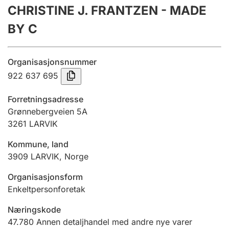
CHRISTINE J. FRANTZEN - MADE
Årsregnskap
BY C
Innsending og forsinkelsesgebyr
Organisasjonsnummer
Tinglysing
922 637 695
Forretningsadresse
Jeger
Grønnebergveien 5A
Betaling og jegeravgiftskort
3261
LARVIK
Kommune, land
3909
LARVIK
,
Norge
Ektepaktveileder
Organisasjonsform
Enkeltpersonforetak
Offentlig sektor
Næringskode
47.780
Annen detaljhandel med andre nye varer