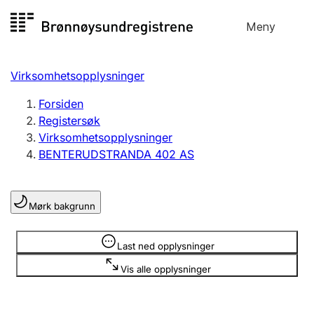
Hopp
Meny
Registersøk
til
Søk
Velg språk
innhold
Virksomhetsopplysninger
Aksjeselskap
Registrere, endre, slette
Forsiden
Registersøk
Virksomhetsopplysninger
Enkeltpersonforetak
BENTERUDSTRANDA 402 AS
Registrere, endre, slette
Mørk bakgrunn
Lag og forening
Registrere, endre, slette
Opplysninger er skjult
Last ned opplysninger
Vis alle opplysninger
Flere organisasjonsformer