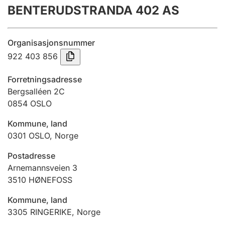
BENTERUDSTRANDA 402 AS
Årsregnskap
Innsending og forsinkelsesgebyr
Organisasjonsnummer
922 403 856
Tinglysing
Forretningsadresse
Bergsalléen 2C
0854
OSLO
Jeger
Betaling og jegeravgiftskort
Kommune, land
0301
OSLO
,
Norge
Ektepaktveileder
Postadresse
Arnemannsveien 3
3510
HØNEFOSS
Offentlig sektor
Kommune, land
3305
RINGERIKE
,
Norge