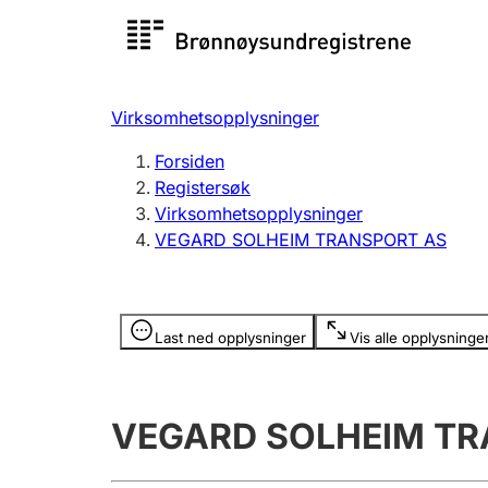
Registersøk
Aksjesel
Registrer
Virksomhetsopplysninger
Lag og forening
Flere
Forsiden
Registrere, endre, slette
organisa
Registersøk
Virksomhetsopplysninger
VEGARD SOLHEIM TRANSPORT AS
Tinglysing
Jeger
Betaling 
Opplysninger er skjult
Last ned opplysninger
Vis alle opplysninge
Offentlig sektor
Andre t
VEGARD SOLHEIM TR