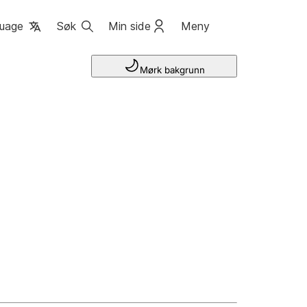
uage
Søk
Min side
Meny
Mørk bakgrunn