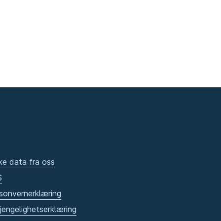
ke data fra oss
S
sonvernerklæring
gjengelighetserklæring