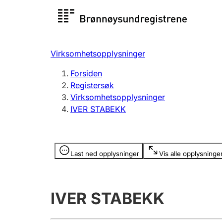
Registersøk
Aksjesel
Registrer
Virksomhetsopplysninger
Lag og forening
Flere
Forsiden
Registrere, endre, slette
organisa
Registersøk
Virksomhetsopplysninger
IVER STABEKK
Tinglysing
Jeger
Betaling 
Opplysninger er skjult
Last ned opplysninger
Vis alle opplysninge
Offentlig sektor
Andre t
IVER STABEKK