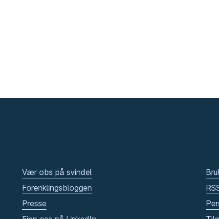
Vær obs på svindel
Bru
Forenklingsbloggen
RS
Presse
Per