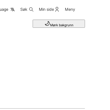
uage
Søk
Min side
Meny
Mørk bakgrunn