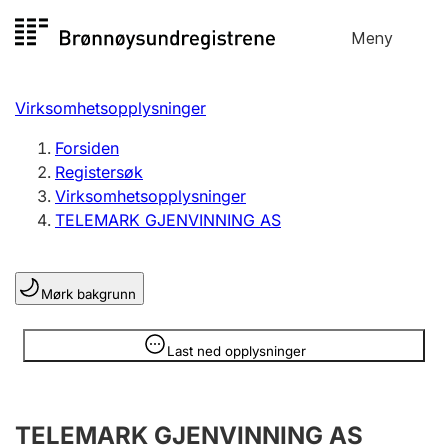
Hopp
Meny
Registersøk
til
Søk
Velg språk
innhold
Virksomhetsopplysninger
Aksjeselskap
Registrere, endre, slette
Forsiden
Registersøk
Virksomhetsopplysninger
Enkeltpersonforetak
TELEMARK GJENVINNING AS
Registrere, endre, slette
Mørk bakgrunn
Lag og forening
Registrere, endre, slette
Opplysninger er skjult
Last ned opplysninger
Flere organisasjonsformer
TELEMARK GJENVINNING AS