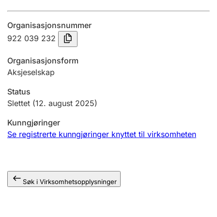
Årsregnskap
Organisasjonsnummer
Innsending og forsinkelsesgebyr
922 039 232
Organisasjonsform
Tinglysing
Aksjeselskap
Status
Jeger
Slettet
(12. august 2025)
Betaling og jegeravgiftskort
Kunngjøringer
Se registrerte kunngjøringer knyttet til virksomheten
Ektepaktveileder
Søk i Virksomhetsopplysninger
Offentlig sektor