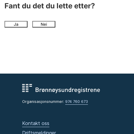
Andre tema
Fant du det du lette etter?
Ja
Nei
Organisasjonsnummer:
974 760 673
Kontakt oss
Driftsmeldinger