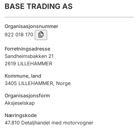
BASE TRADING AS
Årsregnskap
Innsending og forsinkelsesgebyr
Organisasjonsnummer
922 018 170
Tinglysing
Forretningsadresse
Sandheimsbakken 21
2619
LILLEHAMMER
Jeger
Betaling og jegeravgiftskort
Kommune, land
3405
LILLEHAMMER
,
Norge
Ektepaktveileder
Organisasjonsform
Aksjeselskap
Næringskode
Offentlig sektor
47.810
Detaljhandel med motorvogner