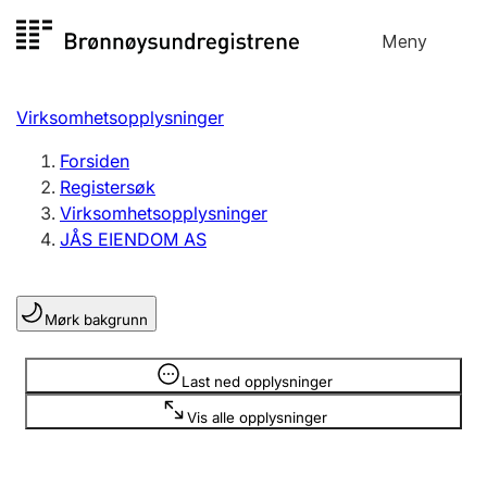
Hopp
Meny
Registersøk
til
Søk
Velg språk
innhold
Virksomhetsopplysninger
Aksjeselskap
Registrere, endre, slette
Forsiden
Registersøk
Virksomhetsopplysninger
Enkeltpersonforetak
JÅS EIENDOM AS
Registrere, endre, slette
Mørk bakgrunn
Lag og forening
Registrere, endre, slette
Opplysninger er skjult
Last ned opplysninger
Vis alle opplysninger
Flere organisasjonsformer