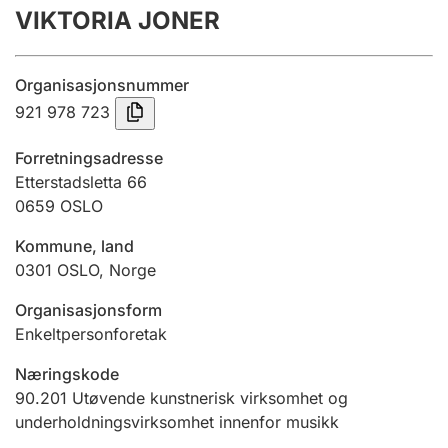
VIKTORIA JONER
Årsregnskap
Innsending og forsinkelsesgebyr
Organisasjonsnummer
921 978 723
Tinglysing
Forretningsadresse
Etterstadsletta 66
0659
OSLO
Jeger
Betaling og jegeravgiftskort
Kommune, land
0301
OSLO
,
Norge
Ektepaktveileder
Organisasjonsform
Enkeltpersonforetak
Næringskode
Offentlig sektor
90.201
Utøvende kunstnerisk virksomhet og
underholdningsvirksomhet innenfor musikk