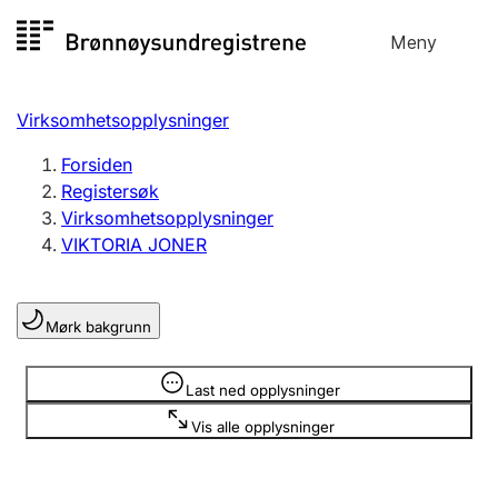
Hopp
Meny
Registersøk
til
Søk
Velg språk
innhold
Virksomhetsopplysninger
Aksjeselskap
Registrere, endre, slette
Forsiden
Registersøk
Virksomhetsopplysninger
Enkeltpersonforetak
VIKTORIA JONER
Registrere, endre, slette
Mørk bakgrunn
Lag og forening
Registrere, endre, slette
Opplysninger er skjult
Last ned opplysninger
Vis alle opplysninger
Flere organisasjonsformer