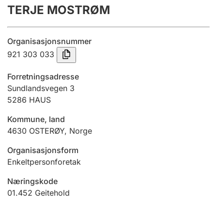
TERJE MOSTRØM
Årsregnskap
Innsending og forsinkelsesgebyr
Organisasjonsnummer
921 303 033
Tinglysing
Forretningsadresse
Sundlandsvegen 3
5286
HAUS
Jeger
Betaling og jegeravgiftskort
Kommune, land
4630
OSTERØY
,
Norge
Ektepaktveileder
Organisasjonsform
Enkeltpersonforetak
Næringskode
Offentlig sektor
01.452
Geitehold