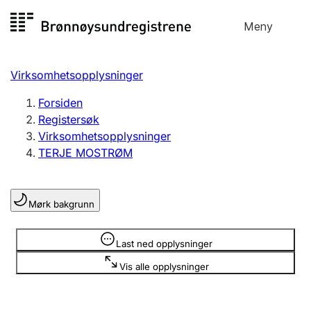
Hopp
Meny
Registersøk
til
Søk
Velg språk
innhold
Virksomhetsopplysninger
Aksjeselskap
Registrere, endre, slette
Forsiden
Registersøk
Virksomhetsopplysninger
Enkeltpersonforetak
TERJE MOSTRØM
Registrere, endre, slette
Mørk bakgrunn
Lag og forening
Registrere, endre, slette
Opplysninger er skjult
Last ned opplysninger
Vis alle opplysninger
Flere organisasjonsformer