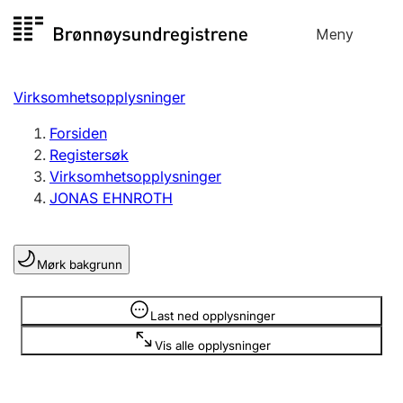
Hopp
Meny
Registersøk
til
Søk
Velg språk
innhold
Virksomhetsopplysninger
Aksjeselskap
Registrere, endre, slette
Forsiden
Registersøk
Virksomhetsopplysninger
Enkeltpersonforetak
JONAS EHNROTH
Registrere, endre, slette
Mørk bakgrunn
Lag og forening
Registrere, endre, slette
Opplysninger er skjult
Last ned opplysninger
Vis alle opplysninger
Flere organisasjonsformer