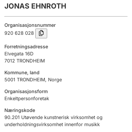
JONAS EHNROTH
Årsregnskap
Innsending og forsinkelsesgebyr
Organisasjonsnummer
920 628 028
Tinglysing
Forretningsadresse
Elvegata 16D
7012
TRONDHEIM
Jeger
Betaling og jegeravgiftskort
Kommune, land
5001
TRONDHEIM
,
Norge
Ektepaktveileder
Organisasjonsform
Enkeltpersonforetak
Næringskode
Offentlig sektor
90.201
Utøvende kunstnerisk virksomhet og
underholdningsvirksomhet innenfor musikk