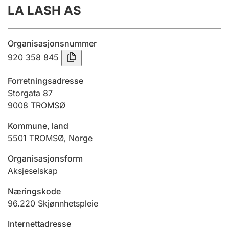
LA LASH AS
Årsregnskap
Innsending og forsinkelsesgebyr
Organisasjonsnummer
920 358 845
Tinglysing
Forretningsadresse
Storgata 87
9008
TROMSØ
Jeger
Betaling og jegeravgiftskort
Kommune, land
5501
TROMSØ
,
Norge
Ektepaktveileder
Organisasjonsform
Aksjeselskap
Næringskode
Offentlig sektor
96.220
Skjønnhetspleie
Internettadresse