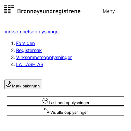
Hopp
Meny
Registersøk
til
Søk
Velg språk
innhold
Virksomhetsopplysninger
Aksjeselskap
Registrere, endre, slette
Forsiden
Registersøk
Virksomhetsopplysninger
Enkeltpersonforetak
LA LASH AS
Registrere, endre, slette
Mørk bakgrunn
Lag og forening
Registrere, endre, slette
Opplysninger er skjult
Last ned opplysninger
Vis alle opplysninger
Flere organisasjonsformer