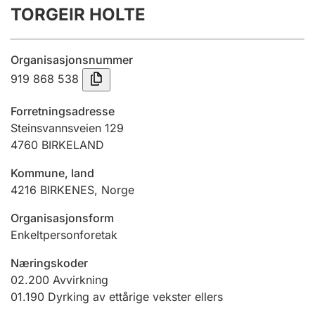
TORGEIR HOLTE
Årsregnskap
Innsending og forsinkelsesgebyr
Organisasjonsnummer
919 868 538
Tinglysing
Forretningsadresse
Steinsvannsveien 129
4760
BIRKELAND
Jeger
Betaling og jegeravgiftskort
Kommune, land
4216
BIRKENES
,
Norge
Ektepaktveileder
Organisasjonsform
Enkeltpersonforetak
Næringskoder
Offentlig sektor
02.200
Avvirkning
01.190
Dyrking av ettårige vekster ellers