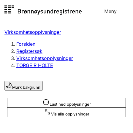
Hopp
Meny
Registersøk
til
Søk
Velg språk
innhold
Virksomhetsopplysninger
Aksjeselskap
Registrere, endre, slette
Forsiden
Registersøk
Virksomhetsopplysninger
Enkeltpersonforetak
TORGEIR HOLTE
Registrere, endre, slette
Mørk bakgrunn
Lag og forening
Registrere, endre, slette
Opplysninger er skjult
Last ned opplysninger
Vis alle opplysninger
Flere organisasjonsformer