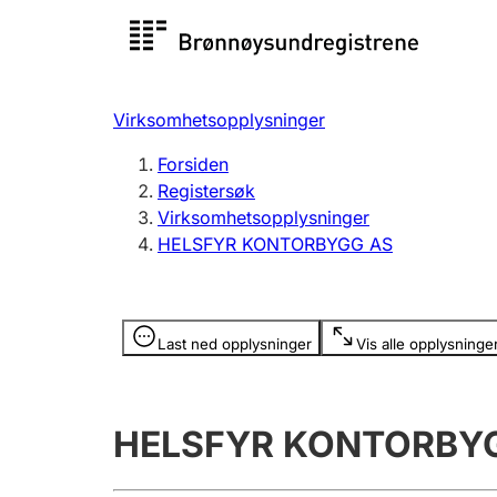
Registersøk
Aksjesel
Registrer
Virksomhetsopplysninger
Lag og forening
Flere
Forsiden
Registrere, endre, slette
organisa
Registersøk
Virksomhetsopplysninger
HELSFYR KONTORBYGG AS
Tinglysing
Jeger
Betaling 
Opplysninger er skjult
Last ned opplysninger
Vis alle opplysninge
Offentlig sektor
Andre t
HELSFYR KONTORBY