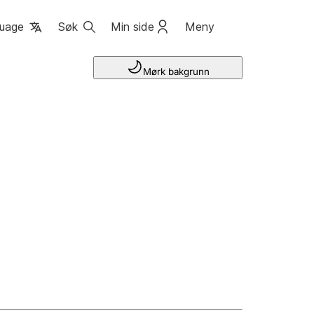
uage
Søk
Min side
Meny
Mørk bakgrunn