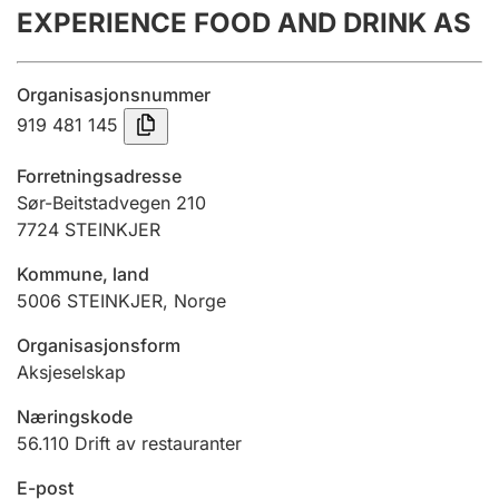
EXPERIENCE FOOD AND DRINK AS
Årsregnskap
Innsending og forsinkelsesgebyr
Organisasjonsnummer
919 481 145
Tinglysing
Forretningsadresse
Sør-Beitstadvegen 210
7724
STEINKJER
Jeger
Betaling og jegeravgiftskort
Kommune, land
5006
STEINKJER
,
Norge
Ektepaktveileder
Organisasjonsform
Aksjeselskap
Næringskode
Offentlig sektor
56.110
Drift av restauranter
E-post