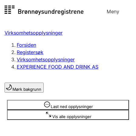
Hopp
Meny
Registersøk
til
Søk
Velg språk
innhold
Virksomhetsopplysninger
Aksjeselskap
Registrere, endre, slette
Forsiden
Registersøk
Virksomhetsopplysninger
Enkeltpersonforetak
EXPERIENCE FOOD AND DRINK AS
Registrere, endre, slette
Mørk bakgrunn
Lag og forening
Registrere, endre, slette
Opplysninger er skjult
Last ned opplysninger
Vis alle opplysninger
Flere organisasjonsformer