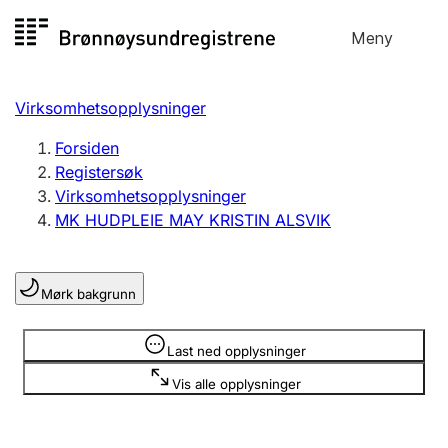
Hopp
Meny
Registersøk
til
Søk
Velg språk
innhold
Virksomhetsopplysninger
Aksjeselskap
Registrere, endre, slette
Forsiden
Registersøk
Virksomhetsopplysninger
Enkeltpersonforetak
MK HUDPLEIE MAY KRISTIN ALSVIK
Registrere, endre, slette
Mørk bakgrunn
Lag og forening
Registrere, endre, slette
Opplysninger er skjult
Last ned opplysninger
Vis alle opplysninger
Flere organisasjonsformer