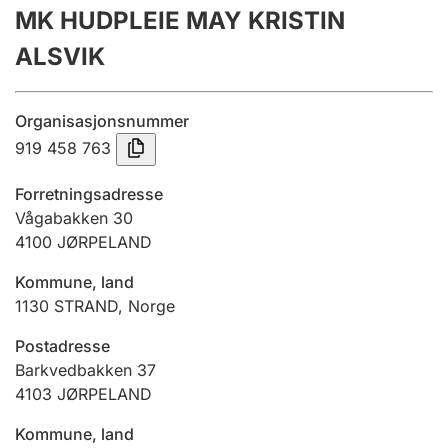
MK HUDPLEIE MAY KRISTIN
Årsregnskap
ALSVIK
Innsending og forsinkelsesgebyr
Organisasjonsnummer
Tinglysing
919 458 763
Forretningsadresse
Jeger
Vågabakken 30
Betaling og jegeravgiftskort
4100
JØRPELAND
Kommune, land
1130
STRAND
,
Norge
Ektepaktveileder
Postadresse
Barkvedbakken 37
Offentlig sektor
4103
JØRPELAND
Kommune, land