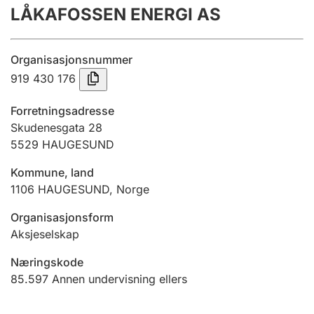
LÅKAFOSSEN ENERGI AS
Årsregnskap
Innsending og forsinkelsesgebyr
Organisasjonsnummer
919 430 176
Tinglysing
Forretningsadresse
Skudenesgata 28
5529
HAUGESUND
Jeger
Betaling og jegeravgiftskort
Kommune, land
1106
HAUGESUND
,
Norge
Ektepaktveileder
Organisasjonsform
Aksjeselskap
Næringskode
Offentlig sektor
85.597
Annen undervisning ellers