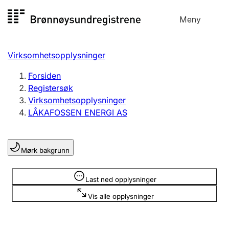
Hopp
Meny
Registersøk
til
Søk
Velg språk
innhold
Virksomhetsopplysninger
Aksjeselskap
Registrere, endre, slette
Forsiden
Registersøk
Virksomhetsopplysninger
Enkeltpersonforetak
LÅKAFOSSEN ENERGI AS
Registrere, endre, slette
Mørk bakgrunn
Lag og forening
Registrere, endre, slette
Opplysninger er skjult
Last ned opplysninger
Vis alle opplysninger
Flere organisasjonsformer