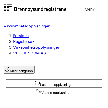
Hopp
Meny
Registersøk
til
Søk
Velg språk
innhold
Virksomhetsopplysninger
Aksjeselskap
Registrere, endre, slette
Forsiden
Registersøk
Virksomhetsopplysninger
Enkeltpersonforetak
VEF EIENDOM AS
Registrere, endre, slette
Mørk bakgrunn
Lag og forening
Registrere, endre, slette
Opplysninger er skjult
Last ned opplysninger
Vis alle opplysninger
Flere organisasjonsformer