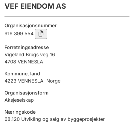
VEF EIENDOM AS
Årsregnskap
Innsending og forsinkelsesgebyr
Organisasjonsnummer
919 399 554
Tinglysing
Forretningsadresse
Vigeland Brugs veg 16
4708
VENNESLA
Jeger
Betaling og jegeravgiftskort
Kommune, land
4223
VENNESLA
,
Norge
Ektepaktveileder
Organisasjonsform
Aksjeselskap
Næringskode
Offentlig sektor
68.120
Utvikling og salg av byggeprosjekter