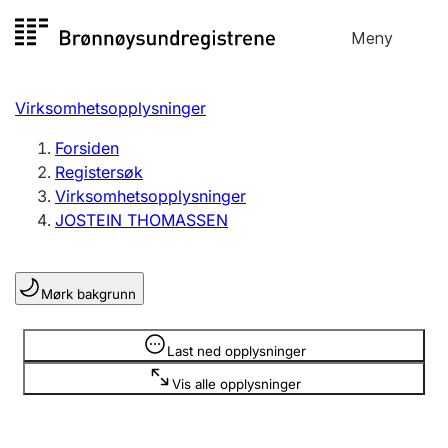
Hopp
Meny
Registersøk
til
Søk
Velg språk
innhold
Virksomhetsopplysninger
Aksjeselskap
Registrere, endre, slette
Forsiden
Registersøk
Virksomhetsopplysninger
Enkeltpersonforetak
JOSTEIN THOMASSEN
Registrere, endre, slette
Mørk bakgrunn
Lag og forening
Registrere, endre, slette
Opplysninger er skjult
Last ned opplysninger
Vis alle opplysninger
Flere organisasjonsformer