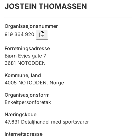
JOSTEIN THOMASSEN
Årsregnskap
Innsending og forsinkelsesgebyr
Organisasjonsnummer
919 364 920
Tinglysing
Forretningsadresse
Bjørn Evjes gate 7
3681
NOTODDEN
Jeger
Betaling og jegeravgiftskort
Kommune, land
4005
NOTODDEN
,
Norge
Ektepaktveileder
Organisasjonsform
Enkeltpersonforetak
Næringskode
Offentlig sektor
47.631
Detaljhandel med sportsvarer
Internettadresse