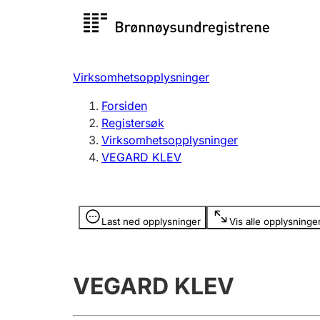
Registersøk
Aksjesel
Registrer
Virksomhetsopplysninger
Lag og forening
Flere
Forsiden
Registrere, endre, slette
organisa
Registersøk
Virksomhetsopplysninger
VEGARD KLEV
Tinglysing
Jeger
Betaling 
Opplysninger er skjult
Last ned opplysninger
Vis alle opplysninge
Offentlig sektor
Andre t
VEGARD KLEV