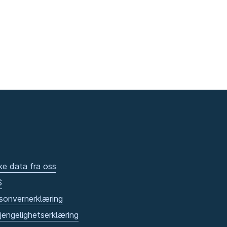
ke data fra oss
S
sonvernerklæring
gjengelighetserklæring