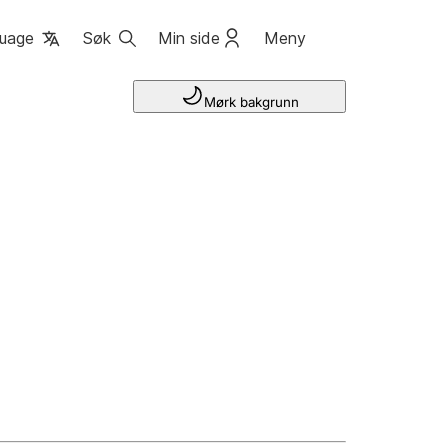
uage
Søk
Min side
Meny
Mørk bakgrunn