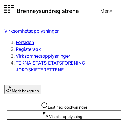
Hopp
Meny
Registersøk
til
Søk
Velg språk
innhold
Virksomhetsopplysninger
Aksjeselskap
Registrere, endre, slette
Forsiden
Registersøk
Virksomhetsopplysninger
Enkeltpersonforetak
TEKNA STATS ETATSFORENING I
Registrere, endre, slette
JORDSKIFTERETTENE
Lag og forening
Mørk bakgrunn
Registrere, endre, slette
Opplysninger er skjult
Last ned opplysninger
Flere organisasjonsformer
Vis alle opplysninger