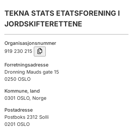
Årsregnskap
TEKNA STATS ETATSFORENING I
Innsending og forsinkelsesgebyr
JORDSKIFTERETTENE
Tinglysing
Organisasjonsnummer
919 230 215
Jeger
Forretningsadresse
Betaling og jegeravgiftskort
Dronning Mauds gate 15
0250
OSLO
Kommune, land
Ektepaktveileder
0301
OSLO
,
Norge
Postadresse
Offentlig sektor
Postboks 2312 Solli
0201
OSLO