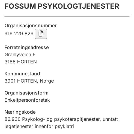
FOSSUM PSYKOLOGTJENESTER
Årsregnskap
Innsending og forsinkelsesgebyr
Organisasjonsnummer
919 229 829
Tinglysing
Forretningsadresse
Granlyveien 6
3186
HORTEN
Jeger
Betaling og jegeravgiftskort
Kommune, land
3901
HORTEN
,
Norge
Ektepaktveileder
Organisasjonsform
Enkeltpersonforetak
Næringskode
Offentlig sektor
86.930
Psykolog- og psykoterapitjenester, unntatt
legetjenester innenfor psykiatri