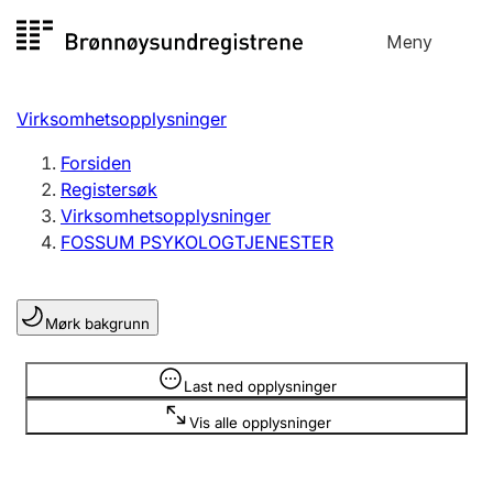
Hopp
Meny
Registersøk
til
Søk
Velg språk
innhold
Virksomhetsopplysninger
Aksjeselskap
Registrere, endre, slette
Forsiden
Registersøk
Virksomhetsopplysninger
Enkeltpersonforetak
FOSSUM PSYKOLOGTJENESTER
Registrere, endre, slette
Mørk bakgrunn
Lag og forening
Registrere, endre, slette
Opplysninger er skjult
Last ned opplysninger
Vis alle opplysninger
Flere organisasjonsformer