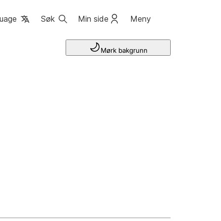
uage
Søk
Min side
Meny
Mørk bakgrunn