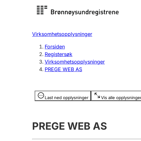
Registersøk
Aksjesel
Registrer
Virksomhetsopplysninger
Lag og forening
Flere
Forsiden
Registrere, endre, slette
organisa
Registersøk
Virksomhetsopplysninger
PREGE WEB AS
Tinglysing
Jeger
Betaling 
Opplysninger er skjult
Last ned opplysninger
Vis alle opplysninge
Offentlig sektor
Andre t
PREGE WEB AS