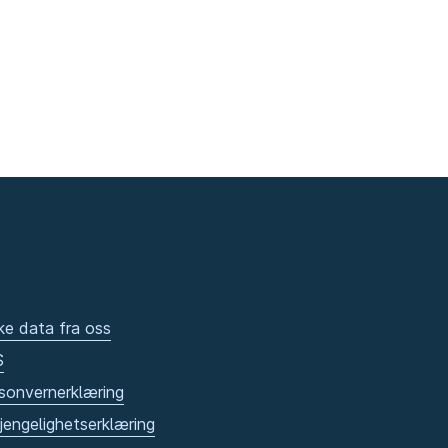
ke data fra oss
S
sonvernerklæring
gjengelighetserklæring