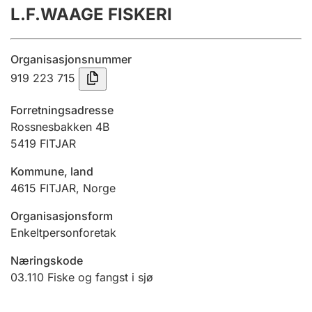
L.F.WAAGE FISKERI
Årsregnskap
Innsending og forsinkelsesgebyr
Organisasjonsnummer
919 223 715
Tinglysing
Forretningsadresse
Rossnesbakken 4B
5419
FITJAR
Jeger
Betaling og jegeravgiftskort
Kommune, land
4615
FITJAR
,
Norge
Ektepaktveileder
Organisasjonsform
Enkeltpersonforetak
Næringskode
Offentlig sektor
03.110
Fiske og fangst i sjø