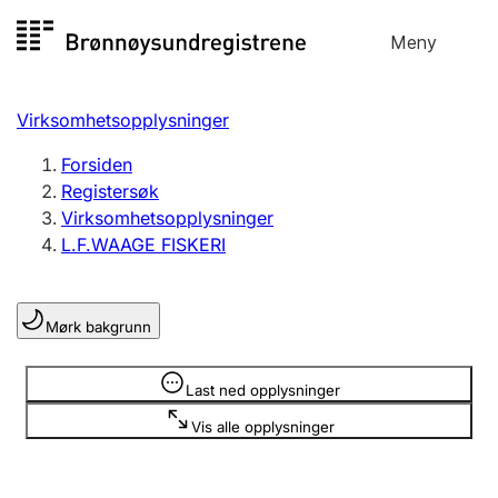
Hopp
Meny
Registersøk
til
Søk
Velg språk
innhold
Virksomhetsopplysninger
Aksjeselskap
Registrere, endre, slette
Forsiden
Registersøk
Virksomhetsopplysninger
Enkeltpersonforetak
L.F.WAAGE FISKERI
Registrere, endre, slette
Mørk bakgrunn
Lag og forening
Registrere, endre, slette
Opplysninger er skjult
Last ned opplysninger
Vis alle opplysninger
Flere organisasjonsformer