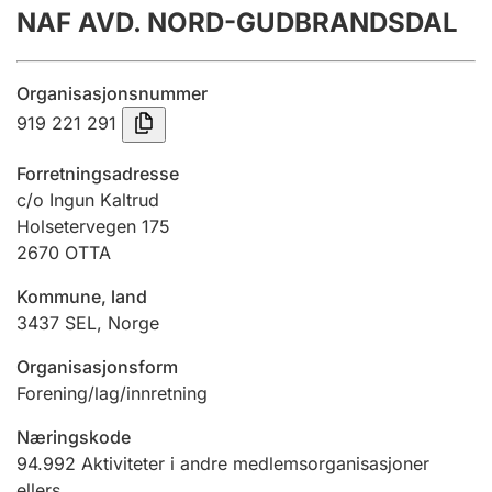
NAF AVD. NORD-GUDBRANDSDAL
Årsregnskap
Innsending og forsinkelsesgebyr
Organisasjonsnummer
919 221 291
Tinglysing
Forretningsadresse
c/o Ingun Kaltrud
Holsetervegen 175
Jeger
2670
OTTA
Betaling og jegeravgiftskort
Kommune, land
3437
SEL
,
Norge
Ektepaktveileder
Organisasjonsform
Forening/lag/innretning
Offentlig sektor
Næringskode
94.992
Aktiviteter i andre medlemsorganisasjoner
ellers