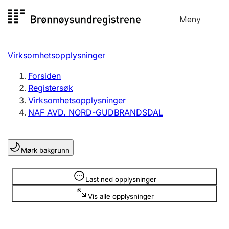
Hopp
Meny
Registersøk
til
Søk
Velg språk
innhold
Virksomhetsopplysninger
Aksjeselskap
Registrere, endre, slette
Forsiden
Registersøk
Virksomhetsopplysninger
Enkeltpersonforetak
NAF AVD. NORD-GUDBRANDSDAL
Registrere, endre, slette
Mørk bakgrunn
Lag og forening
Registrere, endre, slette
Opplysninger er skjult
Last ned opplysninger
Vis alle opplysninger
Flere organisasjonsformer