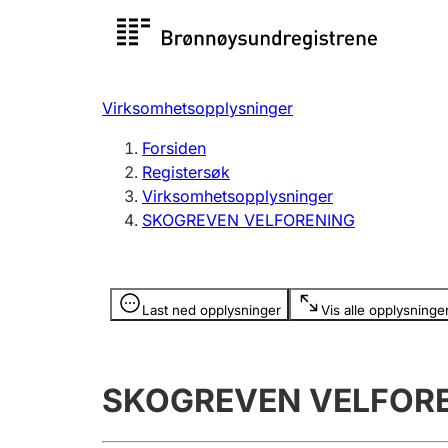
Registersøk
Aksjesel
Registrer
Virksomhetsopplysninger
Lag og forening
Flere
Forsiden
Registrere, endre, slette
organisa
Registersøk
Virksomhetsopplysninger
SKOGREVEN VELFORENING
Tinglysing
Jeger
Betaling 
Opplysninger er skjult
Last ned opplysninger
Vis alle opplysninge
Offentlig sektor
Andre t
SKOGREVEN VELFOR