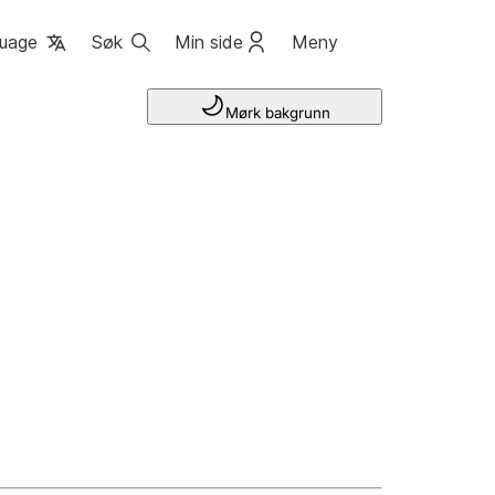
uage
Søk
Min side
Meny
Mørk bakgrunn