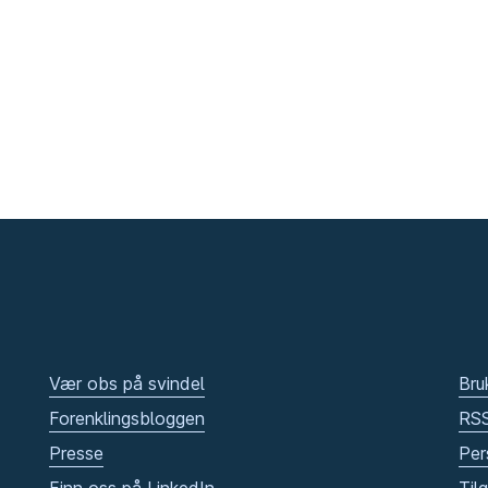
Vær obs på svindel
Bru
Forenklingsbloggen
RS
Presse
Per