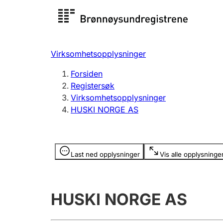
Registersøk
Aksjesel
Registrer
Virksomhetsopplysninger
Lag og forening
Flere
Forsiden
Registrere, endre, slette
organisa
Registersøk
Virksomhetsopplysninger
HUSKI NORGE AS
Tinglysing
Jeger
Betaling 
Opplysninger er skjult
Last ned opplysninger
Vis alle opplysninge
Offentlig sektor
Andre t
HUSKI NORGE AS