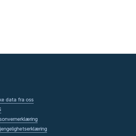
ke data fra oss
S
sonvernerklæring
gjengelighetserklæring