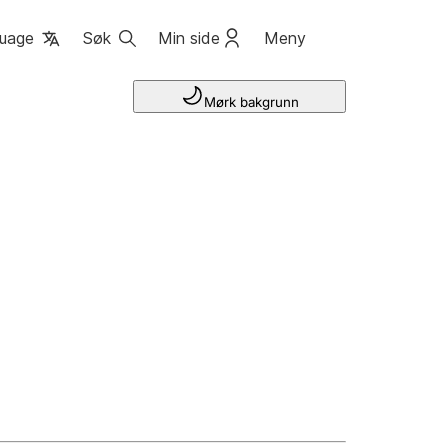
uage
Søk
Min side
Meny
Mørk bakgrunn