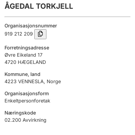
ÅGEDAL TORKJELL
Årsregnskap
Innsending og forsinkelsesgebyr
Organisasjonsnummer
919 212 209
Tinglysing
Forretningsadresse
Øvre Eikeland 17
4720
HÆGELAND
Jeger
Betaling og jegeravgiftskort
Kommune, land
4223
VENNESLA
,
Norge
Ektepaktveileder
Organisasjonsform
Enkeltpersonforetak
Næringskode
Offentlig sektor
02.200
Avvirkning