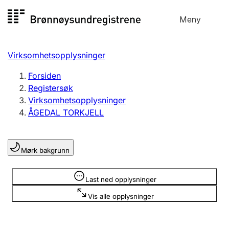
Hopp
Meny
Registersøk
til
Søk
Velg språk
innhold
Virksomhetsopplysninger
Aksjeselskap
Registrere, endre, slette
Forsiden
Registersøk
Virksomhetsopplysninger
Enkeltpersonforetak
ÅGEDAL TORKJELL
Registrere, endre, slette
Mørk bakgrunn
Lag og forening
Registrere, endre, slette
Opplysninger er skjult
Last ned opplysninger
Vis alle opplysninger
Flere organisasjonsformer