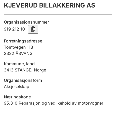
KJEVERUD BILLAKKERING AS
Årsregnskap
Innsending og forsinkelsesgebyr
Organisasjonsnummer
919 212 101
Tinglysing
Forretningsadresse
Tomtvegen 118
2332
ÅSVANG
Jeger
Betaling og jegeravgiftskort
Kommune, land
3413
STANGE
,
Norge
Ektepaktveileder
Organisasjonsform
Aksjeselskap
Næringskode
Offentlig sektor
95.310
Reparasjon og vedlikehold av motorvogner