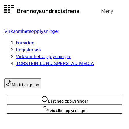
Hopp
Meny
Registersøk
til
Søk
Velg språk
innhold
Virksomhetsopplysninger
Aksjeselskap
Registrere, endre, slette
Forsiden
Registersøk
Virksomhetsopplysninger
Enkeltpersonforetak
TORSTEIN LUND SPERSTAD MEDIA
Registrere, endre, slette
Mørk bakgrunn
Lag og forening
Registrere, endre, slette
Opplysninger er skjult
Last ned opplysninger
Vis alle opplysninger
Flere organisasjonsformer