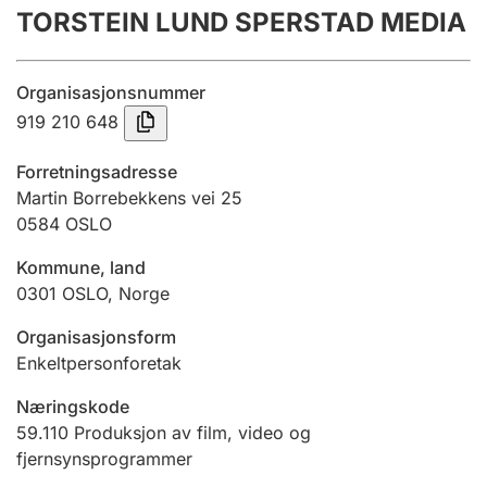
TORSTEIN LUND SPERSTAD MEDIA
Årsregnskap
Innsending og forsinkelsesgebyr
Organisasjonsnummer
919 210 648
Tinglysing
Forretningsadresse
Martin Borrebekkens vei 25
0584
OSLO
Jeger
Betaling og jegeravgiftskort
Kommune, land
0301
OSLO
,
Norge
Ektepaktveileder
Organisasjonsform
Enkeltpersonforetak
Næringskode
Offentlig sektor
59.110
Produksjon av film, video og
fjernsynsprogrammer