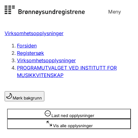
Hopp
Meny
Registersøk
til
Søk
Velg språk
innhold
Virksomhetsopplysninger
Aksjeselskap
Registrere, endre, slette
Forsiden
Registersøk
Virksomhetsopplysninger
Enkeltpersonforetak
PROGRAMUTVALGET VED INSTITUTT FOR
Registrere, endre, slette
MUSIKKVITENSKAP
Lag og forening
Mørk bakgrunn
Registrere, endre, slette
Opplysninger er skjult
Last ned opplysninger
Flere organisasjonsformer
Vis alle opplysninger