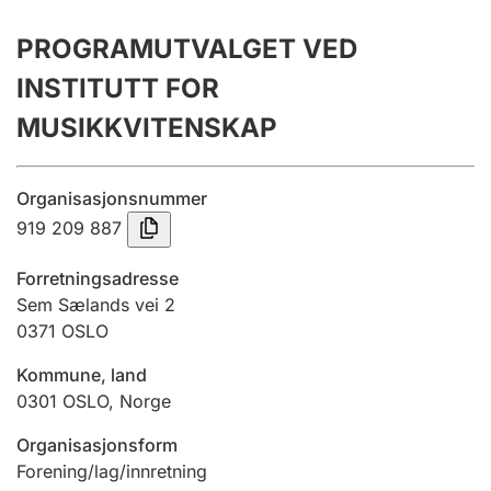
Årsregnskap
PROGRAMUTVALGET VED
Innsending og forsinkelsesgebyr
INSTITUTT FOR
MUSIKKVITENSKAP
Tinglysing
Organisasjonsnummer
919 209 887
Jeger
Betaling og jegeravgiftskort
Forretningsadresse
Sem Sælands vei 2
0371
OSLO
Ektepaktveileder
Kommune, land
0301
OSLO
,
Norge
Offentlig sektor
Organisasjonsform
Forening/lag/innretning