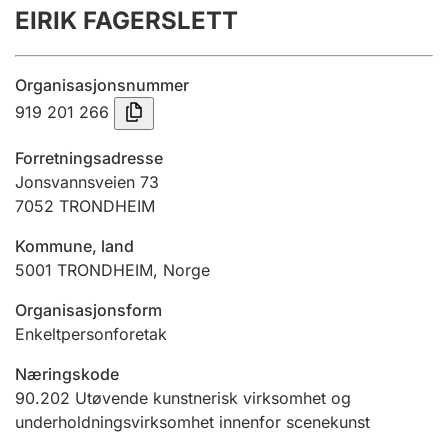
EIRIK FAGERSLETT
Årsregnskap
Innsending og forsinkelsesgebyr
Organisasjonsnummer
919 201 266
Tinglysing
Forretningsadresse
Jonsvannsveien 73
7052
TRONDHEIM
Jeger
Betaling og jegeravgiftskort
Kommune, land
5001
TRONDHEIM
,
Norge
Ektepaktveileder
Organisasjonsform
Enkeltpersonforetak
Næringskode
Offentlig sektor
90.202
Utøvende kunstnerisk virksomhet og
underholdningsvirksomhet innenfor scenekunst