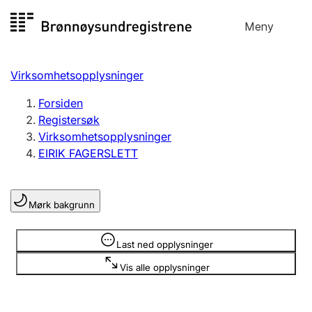
Hopp
Meny
Registersøk
til
Søk
Velg språk
innhold
Virksomhetsopplysninger
Aksjeselskap
Registrere, endre, slette
Forsiden
Registersøk
Virksomhetsopplysninger
Enkeltpersonforetak
EIRIK FAGERSLETT
Registrere, endre, slette
Mørk bakgrunn
Lag og forening
Registrere, endre, slette
Opplysninger er skjult
Last ned opplysninger
Vis alle opplysninger
Flere organisasjonsformer