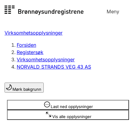
Hopp
Meny
Registersøk
til
Søk
Velg språk
innhold
Virksomhetsopplysninger
Aksjeselskap
Registrere, endre, slette
Forsiden
Registersøk
Virksomhetsopplysninger
Enkeltpersonforetak
NORVALD STRANDS VEG 43 AS
Registrere, endre, slette
Mørk bakgrunn
Lag og forening
Registrere, endre, slette
Opplysninger er skjult
Last ned opplysninger
Vis alle opplysninger
Flere organisasjonsformer