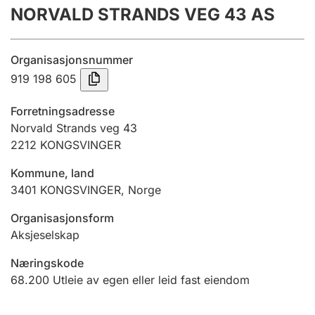
NORVALD STRANDS VEG 43 AS
Årsregnskap
Innsending og forsinkelsesgebyr
Organisasjonsnummer
919 198 605
Tinglysing
Forretningsadresse
Norvald Strands veg 43
2212
KONGSVINGER
Jeger
Betaling og jegeravgiftskort
Kommune, land
3401
KONGSVINGER
,
Norge
Ektepaktveileder
Organisasjonsform
Aksjeselskap
Næringskode
Offentlig sektor
68.200
Utleie av egen eller leid fast eiendom