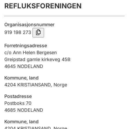
REFLUKSFORENINGEN
Årsregnskap
Innsending og forsinkelsesgebyr
Organisasjonsnummer
919 198 273
Tinglysing
Forretningsadresse
c/o Ann Helen Bergesen
Greipstad gamle kirkeveg 45B
Jeger
4645
NODELAND
Betaling og jegeravgiftskort
Kommune, land
4204
KRISTIANSAND
,
Norge
Ektepaktveileder
Postadresse
Postboks 70
4685
NODELAND
Offentlig sektor
Kommune, land
4204
KRISTIANSAND
,
Norge