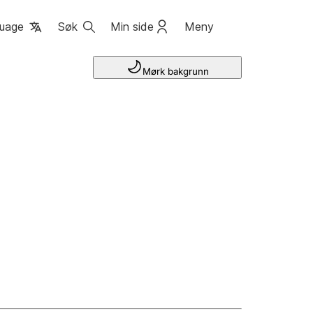
uage
Søk
Min side
Meny
Mørk bakgrunn