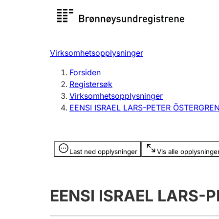
Registersøk
Aksjesel
Registrer
Virksomhetsopplysninger
Lag og forening
Flere
Forsiden
Registrere, endre, slette
organisa
Registersøk
Virksomhetsopplysninger
EENSI ISRAEL LARS-PETER ÖSTERGRE
Tinglysing
Jeger
Betaling 
Opplysninger er skjult
Last ned opplysninger
Vis alle opplysninge
Offentlig sektor
Andre t
EENSI ISRAEL LARS-