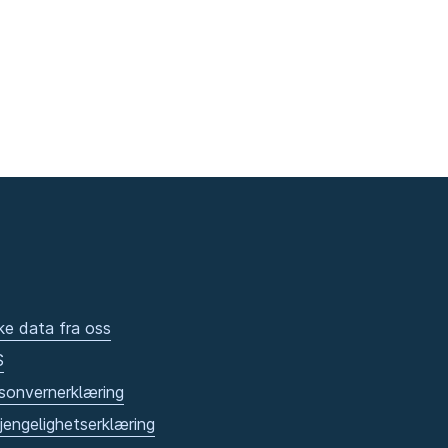
ke data fra oss
S
sonvernerklæring
gjengelighetserklæring