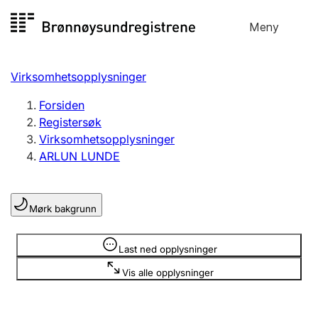
Hopp
Meny
Registersøk
til
Søk
Velg språk
innhold
Virksomhetsopplysninger
Aksjeselskap
Registrere, endre, slette
Forsiden
Registersøk
Virksomhetsopplysninger
Enkeltpersonforetak
ARLUN LUNDE
Registrere, endre, slette
Mørk bakgrunn
Lag og forening
Registrere, endre, slette
Opplysninger er skjult
Last ned opplysninger
Vis alle opplysninger
Flere organisasjonsformer