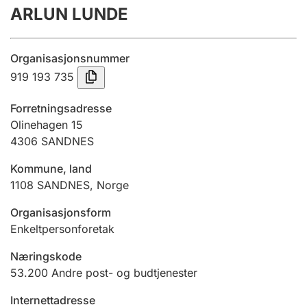
ARLUN LUNDE
Årsregnskap
Innsending og forsinkelsesgebyr
Organisasjonsnummer
919 193 735
Tinglysing
Forretningsadresse
Olinehagen 15
4306
SANDNES
Jeger
Betaling og jegeravgiftskort
Kommune, land
1108
SANDNES
,
Norge
Ektepaktveileder
Organisasjonsform
Enkeltpersonforetak
Næringskode
Offentlig sektor
53.200
Andre post- og budtjenester
Internettadresse