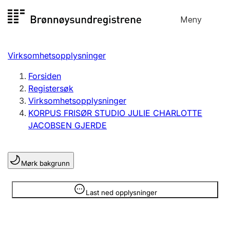
Hopp
Meny
Registersøk
til
Søk
Velg språk
innhold
Virksomhetsopplysninger
Aksjeselskap
Registrere, endre, slette
Forsiden
Registersøk
Virksomhetsopplysninger
Enkeltpersonforetak
KORPUS FRISØR STUDIO JULIE CHARLOTTE
Registrere, endre, slette
JACOBSEN GJERDE
Lag og forening
Mørk bakgrunn
Registrere, endre, slette
Opplysninger er skjult
Last ned opplysninger
Flere organisasjonsformer