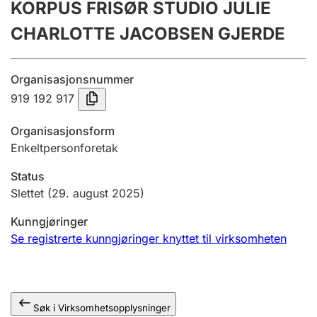
KORPUS FRISØR STUDIO JULIE
Årsregnskap
CHARLOTTE JACOBSEN GJERDE
Innsending og forsinkelsesgebyr
Organisasjonsnummer
Tinglysing
919 192 917
Organisasjonsform
Enkeltpersonforetak
Jeger
Betaling og jegeravgiftskort
Status
Slettet
(29. august 2025)
Ektepaktveileder
Kunngjøringer
Se registrerte kunngjøringer knyttet til virksomheten
Offentlig sektor
Søk i Virksomhetsopplysninger