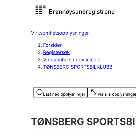
Registersøk
Aksjesel
Registrer
Virksomhetsopplysninger
Lag og forening
Flere
Forsiden
Registrere, endre, slette
organisa
Registersøk
Virksomhetsopplysninger
TØNSBERG SPORTSBILKLUBB
Tinglysing
Jeger
Betaling 
Opplysninger er skjult
Last ned opplysninger
Vis alle opplysninge
Offentlig sektor
Andre t
TØNSBERG SPORTSBI