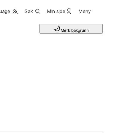
uage
Søk
Min side
Meny
Mørk bakgrunn