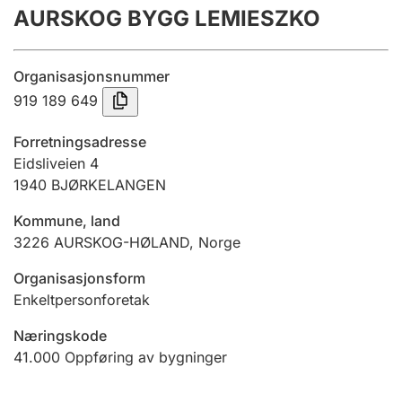
AURSKOG BYGG LEMIESZKO
Årsregnskap
Innsending og forsinkelsesgebyr
Organisasjonsnummer
919 189 649
Tinglysing
Forretningsadresse
Eidsliveien 4
1940
BJØRKELANGEN
Jeger
Betaling og jegeravgiftskort
Kommune, land
3226
AURSKOG-HØLAND
,
Norge
Ektepaktveileder
Organisasjonsform
Enkeltpersonforetak
Næringskode
Offentlig sektor
41.000
Oppføring av bygninger