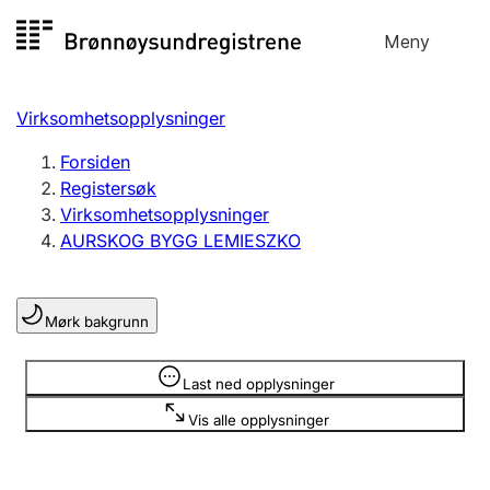
Hopp
Meny
Registersøk
til
Søk
Velg språk
innhold
Virksomhetsopplysninger
Aksjeselskap
Registrere, endre, slette
Forsiden
Registersøk
Virksomhetsopplysninger
Enkeltpersonforetak
AURSKOG BYGG LEMIESZKO
Registrere, endre, slette
Mørk bakgrunn
Lag og forening
Registrere, endre, slette
Opplysninger er skjult
Last ned opplysninger
Vis alle opplysninger
Flere organisasjonsformer