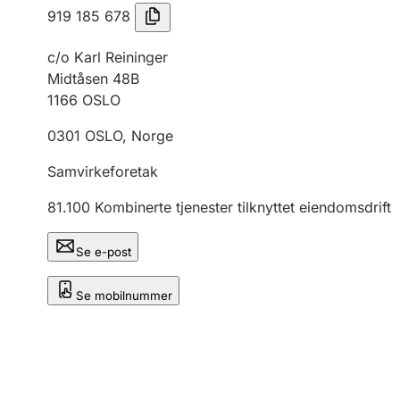
919 185 678
c/o Karl Reininger
Midtåsen 48B
1166
OSLO
0301
OSLO
,
Norge
Samvirkeforetak
81.100
Kombinerte tjenester tilknyttet eiendomsdrift
Se e-post
Se mobilnummer