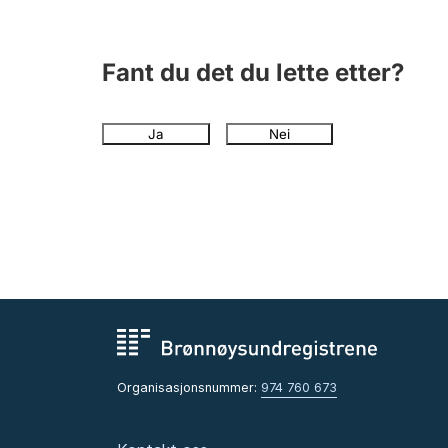
Fant du det du lette etter?
Ja
Nei
Organisasjonsnummer:
974 760 673