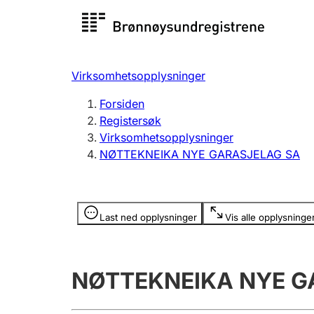
Registersøk
Aksjesel
Registrer
Virksomhetsopplysninger
Lag og forening
Flere
Forsiden
Registrere, endre, slette
organisa
Registersøk
Virksomhetsopplysninger
NØTTEKNEIKA NYE GARASJELAG SA
Tinglysing
Jeger
Betaling 
Opplysninger er skjult
Last ned opplysninger
Vis alle opplysninge
Offentlig sektor
Andre t
NØTTEKNEIKA NYE G