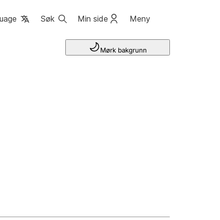
uage
Søk
Min side
Meny
Mørk bakgrunn