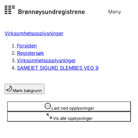
Hopp
Meny
Registersøk
til
Søk
Velg språk
innhold
Virksomhetsopplysninger
Aksjeselskap
Registrere, endre, slette
Forsiden
Registersøk
Virksomhetsopplysninger
Enkeltpersonforetak
SAMEIET SIGURD SLEMBES VEG 9
Registrere, endre, slette
Mørk bakgrunn
Lag og forening
Registrere, endre, slette
Opplysninger er skjult
Last ned opplysninger
Vis alle opplysninger
Flere organisasjonsformer