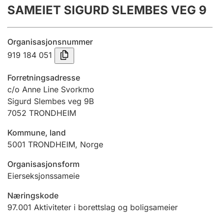
SAMEIET SIGURD SLEMBES VEG 9
Årsregnskap
Innsending og forsinkelsesgebyr
Organisasjonsnummer
919 184 051
Tinglysing
Forretningsadresse
c/o Anne Line Svorkmo
Sigurd Slembes veg 9B
Jeger
7052
TRONDHEIM
Betaling og jegeravgiftskort
Kommune, land
5001
TRONDHEIM
,
Norge
Ektepaktveileder
Organisasjonsform
Eierseksjonssameie
Offentlig sektor
Næringskode
97.001
Aktiviteter i borettslag og boligsameier