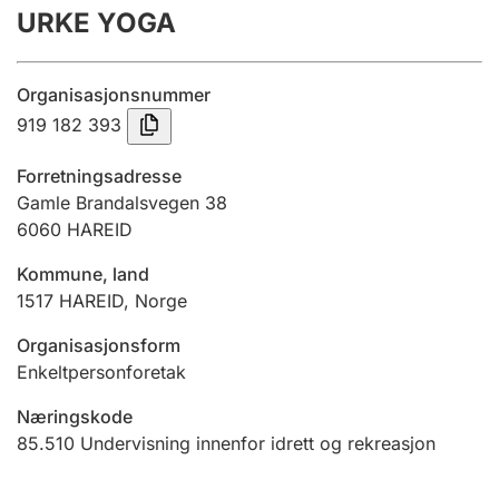
URKE YOGA
Årsregnskap
Innsending og forsinkelsesgebyr
Organisasjonsnummer
919 182 393
Tinglysing
Forretningsadresse
Gamle Brandalsvegen 38
6060
HAREID
Jeger
Betaling og jegeravgiftskort
Kommune, land
1517
HAREID
,
Norge
Ektepaktveileder
Organisasjonsform
Enkeltpersonforetak
Næringskode
Offentlig sektor
85.510
Undervisning innenfor idrett og rekreasjon