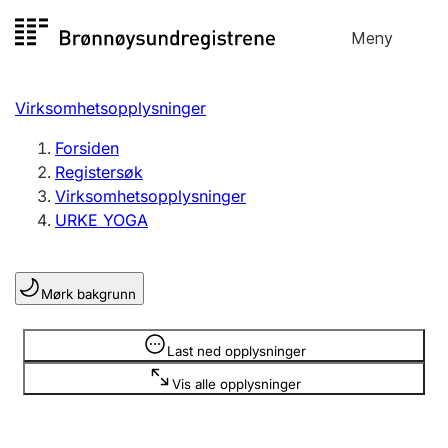
Hopp
Meny
Registersøk
til
Søk
Velg språk
innhold
Virksomhetsopplysninger
Aksjeselskap
Registrere, endre, slette
Forsiden
Registersøk
Virksomhetsopplysninger
Enkeltpersonforetak
URKE YOGA
Registrere, endre, slette
Mørk bakgrunn
Lag og forening
Registrere, endre, slette
Opplysninger er skjult
Last ned opplysninger
Vis alle opplysninger
Flere organisasjonsformer